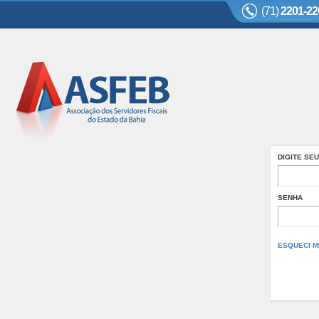
(71)
2201-22
DIGITE SEU
SENHA
ESQUECI M