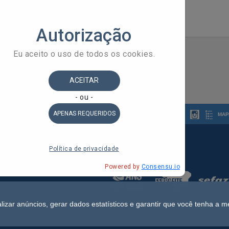
MAP
 do Estado da Bahia
ldorado, 1º Andar - Stiep
 Pessoais
lizar anúncios, gerar dados estatísticos e garantir que você tenha a m