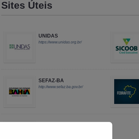
Sites Úteis
UNIDAS
https://www.unidas.org.br/
SEFAZ-BA
http://www.sefaz.ba.gov.br/
ANS
http://www.ans.gov.br/