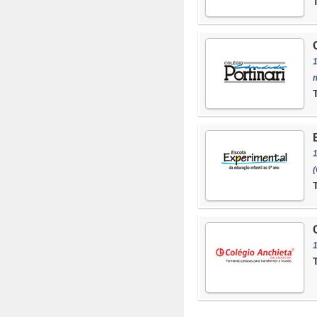
m
1
(