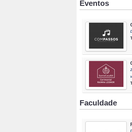
Eventos
D
2
v
Faculdade
D