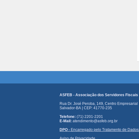
ASFEB - Associação dos Servidores Fiscais
Rua Dr. José Peroba, 149, Centro Empresarial E
Salvador-BA | CEP: 41770-235
Telefone:
(71) 2201-2201
E-Mail:
atendimento@asfeb.org.br
DPO -
Encarregado pelo Tratamento de Dados
Aviso de Privacidade