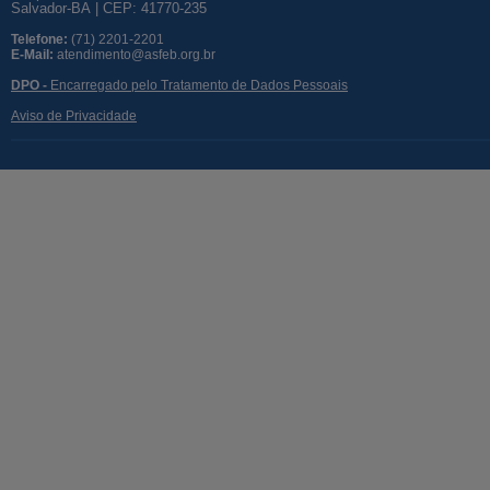
Salvador-BA | CEP: 41770-235
Telefone:
(71) 2201-2201
E-Mail:
atendimento@asfeb.org.br
DPO -
Encarregado pelo Tratamento de Dados Pessoais
Aviso de Privacidade