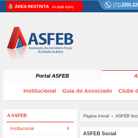
(71)
2201-22
ÁREA RESTRITA
(CLIQUE AQUI)
Portal ASFEB
A
Institucional
Guia do Associado
Clube d
A ASFEB
Página Inicial
›
ASFEB Soci
Institucional
ASFEB Social