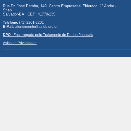
Rua Dr. José Peroba, 149, Centro Empresarial Eldorado, 1º Andar -
Stiep
Salvador-BA | CEP: 41770-235
Telefone:
(71) 2201-2201
E-Mail:
atendimento@asfeb.org.br
DPO -
Encarregado pelo Tratamento de Dados Pessoais
Aviso de Privacidade