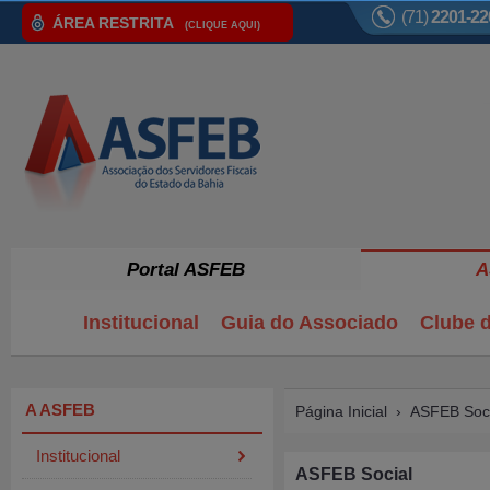
(71)
2201-22
ÁREA RESTRITA
(CLIQUE AQUI)
Portal ASFEB
A
Institucional
Guia do Associado
Clube d
A ASFEB
Página Inicial
›
ASFEB Soci
Institucional
ASFEB Social