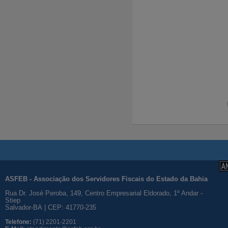
ASFEB - Associação dos Servidores Fiscais do Estado da Bahia
Rua Dr. José Peroba, 149, Centro Empresarial Eldorado, 1º Andar -
Stiep
Salvador-BA | CEP: 41770-235
Telefone:
(71) 2201-2201