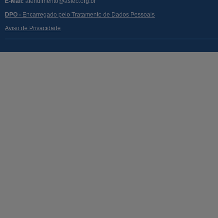
E-Mail:
atendimento@asfeb.org.br
DPO -
Encarregado pelo Tratamento de Dados Pessoais
Aviso de Privacidade