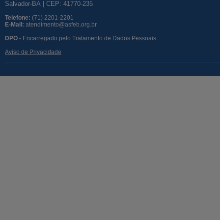
Salvador-BA | CEP: 41770-235
Telefone:
(71) 2201-2201
E-Mail:
atendimento@asfeb.org.br
DPO -
Encarregado pelo Tratamento de Dados Pessoais
Aviso de Privacidade