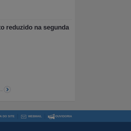
to reduzido na segunda
...
A DO SITE
WEBMAIL
OUVIDORIA