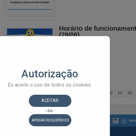
Horário de funcionamen
(29/06)
Leia Mais
1
2
3
4
5
...
10
20
30
MAP