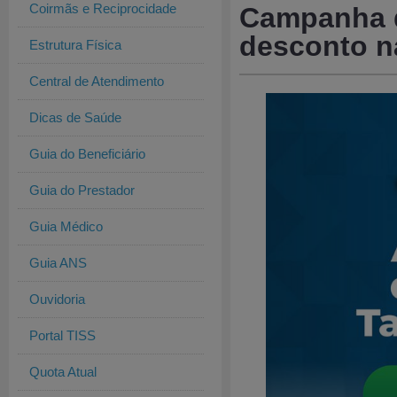
Coirmãs e Reciprocidade
Campanha d
desconto n
Estrutura Física
Central de Atendimento
Dicas de Saúde
Guia do Beneficiário
Guia do Prestador
Guia Médico
Guia ANS
Ouvidoria
Portal TISS
Quota Atual