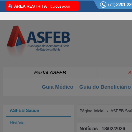
(71)
2201-22
ÁREA RESTRITA
(CLIQUE AQUI)
Portal ASFEB
A
Guia Médico
Guia do Beneficiário
ASFEB Saúde
Página Inicial
›
ASFEB Sa
História
Notícias - 18/02/2026