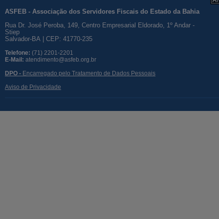
ASFEB - Associação dos Servidores Fiscais do Estado da Bahia
Rua Dr. José Peroba, 149, Centro Empresarial Eldorado, 1º Andar -
Stiep
Salvador-BA | CEP: 41770-235
Telefone:
(71) 2201-2201
E-Mail:
atendimento@asfeb.org.br
DPO -
Encarregado pelo Tratamento de Dados Pessoais
Aviso de Privacidade