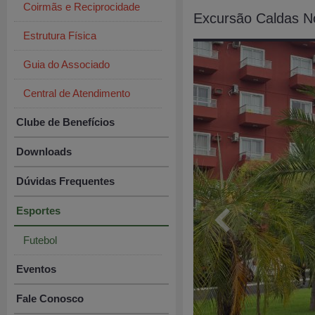
Coirmãs e Reciprocidade
Excursão Caldas N
Estrutura Física
Guia do Associado
Central de Atendimento
Clube de Benefícios
Downloads
Dúvidas Frequentes
Esportes
Futebol
Eventos
Fale Conosco