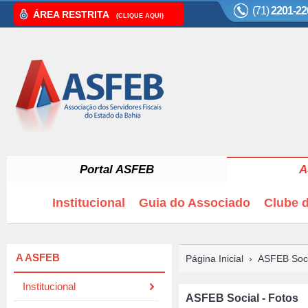
(71)
2201-22
ÁREA RESTRITA
(CLIQUE AQUI)
Portal ASFEB
A
Institucional
Guia do Associado
Clube d
A ASFEB
Página Inicial
›
ASFEB Soci
Institucional
ASFEB Social - Fotos