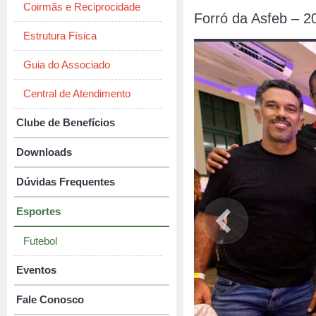
Coirmãs e Reciprocidade
Forró da Asfeb – 2
Estrutura Física
Guia do Associado
Central de Atendimento
Clube de Benefícios
Downloads
Dúvidas Frequentes
Esportes
Futebol
Eventos
Fale Conosco