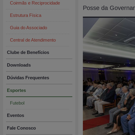
Coirmãs e Reciprocidade
Posse da Governa
Estrutura Física
Guia do Associado
Central de Atendimento
Clube de Benefícios
Downloads
Dúvidas Frequentes
Esportes
Futebol
Eventos
Fale Conosco