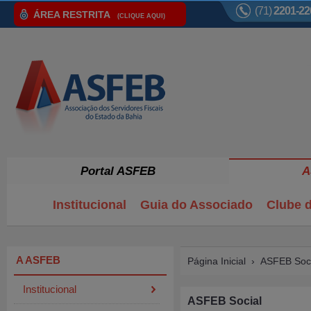
(71)
2201-22
ÁREA RESTRITA
(CLIQUE AQUI)
Portal ASFEB
A
Institucional
Guia do Associado
Clube d
A ASFEB
Página Inicial
›
ASFEB Soci
Institucional
ASFEB Social