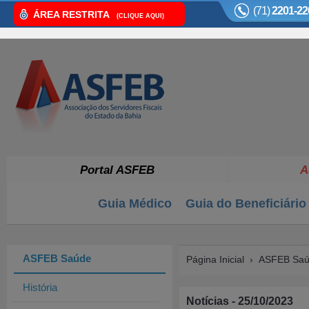
(71)
2201-22
ÁREA RESTRITA
(CLIQUE AQUI)
Portal ASFEB
A
Guia Médico
Guia do Beneficiário
ASFEB Saúde
Página Inicial
›
ASFEB Sa
História
Notícias - 25/10/2023