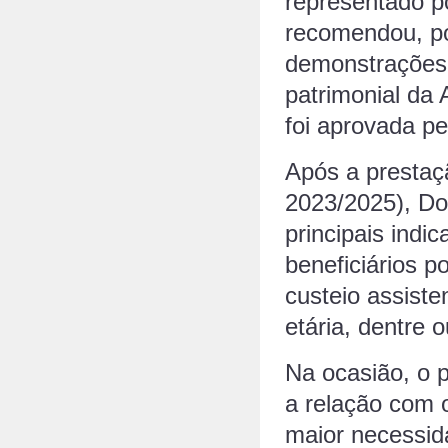
representado po
recomendou, po
demonstrações c
patrimonial da
foi aprovada pe
Após a prestaçã
2023/2025), Do
principais ind
beneficiários po
custeio assist
etária, dentre o
Na ocasião, o p
a relação com 
maior necessi