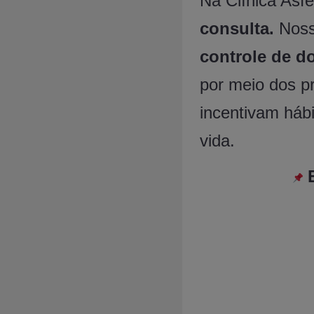
Na Clínica As
consulta.
Noss
controle de d
por meio dos p
incentivam háb
vida.
E