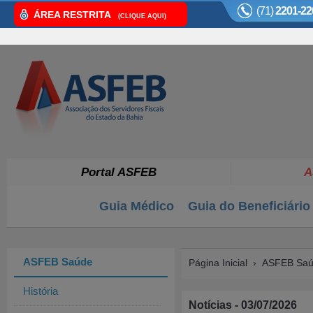
(71)
2201-22
ÁREA RESTRITA
(CLIQUE AQUI)
Portal ASFEB
A
Guia Médico
Guia do Beneficiário
ASFEB Saúde
Página Inicial
›
ASFEB Sa
História
Notícias - 03/07/2026