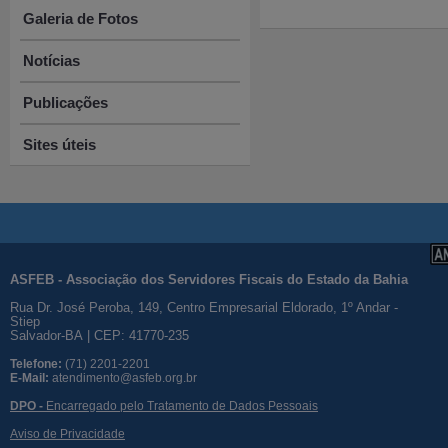
Galeria de Fotos
Notícias
Publicações
Sites úteis
ASFEB - Associação dos Servidores Fiscais do Estado da Bahia
Rua Dr. José Peroba, 149, Centro Empresarial Eldorado, 1º Andar -
Stiep
Salvador-BA | CEP: 41770-235
Telefone:
(71) 2201-2201
E-Mail:
atendimento@asfeb.org.br
DPO -
Encarregado pelo Tratamento de Dados Pessoais
Aviso de Privacidade