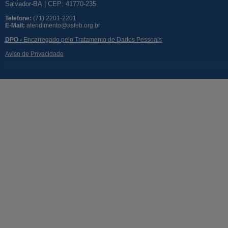
Salvador-BA | CEP: 41770-235
Telefone:
(71) 2201-2201
E-Mail:
atendimento@asfeb.org.br
DPO -
Encarregado pelo Tratamento de Dados Pessoais
Aviso de Privacidade