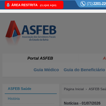
(71)
2201-22
ÁREA RESTRITA
(CLIQUE AQUI)
Portal ASFEB
A
Guia Médico
Guia do Beneficiário
ASFEB Saúde
Página Inicial
›
ASFEB Sa
História
Notícias - 01/07/2026