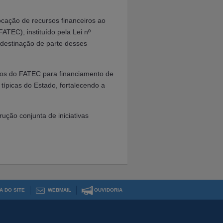
ocação de recursos financeiros ao
TEC), instituído pela Lei nº
destinação de parte desses
rsos do FATEC para financiamento de
ípicas do Estado, fortalecendo a
rução conjunta de iniciativas
A DO SITE
WEBMAIL
OUVIDORIA