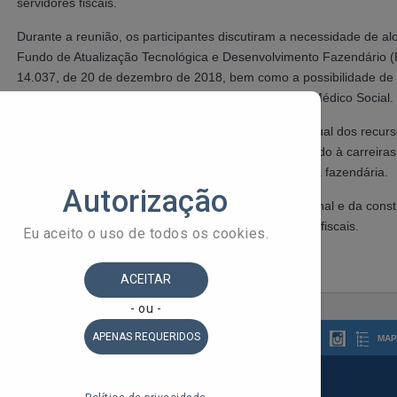
servidores fiscais.
Durante a reunião, os participantes discutiram a necessidade de al
Fundo de Atualização Tecnológica e Desenvolvimento Fazendário (FA
14.037, de 20 de dezembro de 2018, bem como a possibilidade de 
recursos para viabilizar a implantação de um Auxílio Médico Social.
A proposta debatida prevê a utilização de um percentual dos recu
um benefício nos mesmos moldes daquele já concedido à carreiras t
assistência e a proteção social aos servidores da área fazendária.
O encontro reforça a importância do diálogo institucional e da const
voltadas à valorização e ao bem-estar dos servidores fiscais.
MAP
 do Estado da Bahia