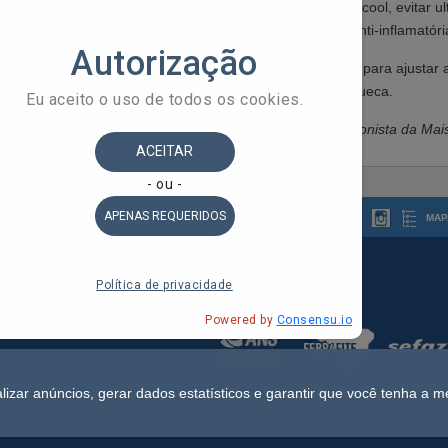
Por isso, mudanças no estilo de vida, como cortar o álcool, evitar ul
glúten (quando indicado) e adotar uma alimentação anti-inflamatóri
O acompanhamento com um nutricionista é essencial para ajustar a
tornar a alimentação uma aliada no combate à enxaqueca.
Este conteúdo foi criado com a colaboração da nutricionista da Mai
MAP
 do Estado da Bahia
ldorado, 1º Andar - Stiep
 Pessoais
lizar anúncios, gerar dados estatísticos e garantir que você tenha a m