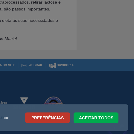
traprocessados, retirar lactose e
a, são passos importantes.
 dieta às suas necessidades e
se Maciel.
A DO SITE
WEBMAIL
OUVIDORIA
elhor
PREFERÊNCIAS
ACEITAR TODOS