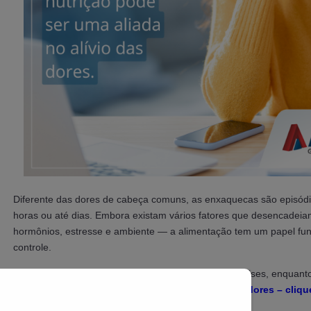
Diferente das dores de cabeça comuns, as enxaquecas são episód
horas ou até dias. Embora existam vários fatores que desencadei
hormônios, estresse e ambiente — a alimentação tem um papel fu
controle.
Alimentos e bebidas específicos podem agravar as crises, enquan
ajudar a reduzir a frequência e a intensidade das dores – cliqu