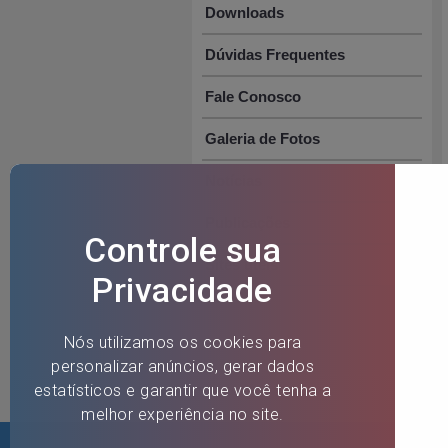
Downloads
Dúvidas Frequentes
Fale Conosco
Galeria de Fotos
Notícias
Publicações
Sites úteis