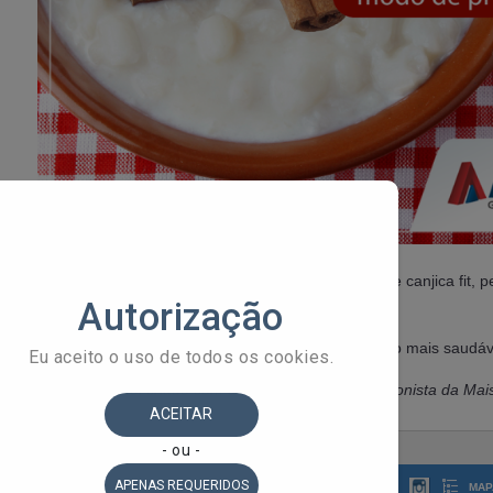
Na NutriDicas de hoje, compartilhamos uma receita de canjica fit, p
delícias juninas de forma mais leve e nutritiva.
Confira a receita AQUI
e experimente essa versão mais saudáv
Este conteúdo foi criado com a colaboração da nutricionista da Mai
MAP