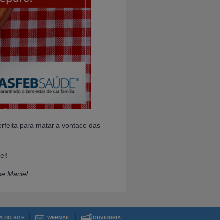
erfeita para matar a vontade das
el!
se Maciel.
A DO SITE
WEBMAIL
OUVIDORIA