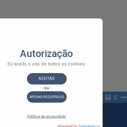
MAP
 do Estado da Bahia
ldorado, 1º Andar - Stiep