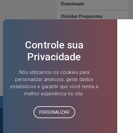
Downloads
Dúvidas Frequentes
Fale Conosco
Galeria de Fotos
Notícias
Publicações
Sites úteis
ASFEB - Associação dos Servidores Fiscais
Rua Dr. José Peroba, 149, Centro Empresarial E
Salvador-BA | CEP: 41770-235