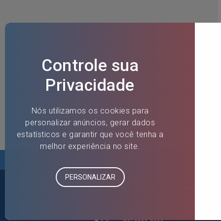
ASFEB - Associação dos Servidores Fiscais
Rua Dr. José Peroba, 149, Centro Empresarial E
Salvador-BA | CEP: 41770-235