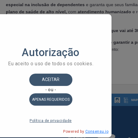
especial na inclusão de dependentes
e garanta que seus famil
plano de saúde de alto nível,
com
atendimento humanizado
e 
de grande referência
no mercado.
Aproveite esse e outros benefícios da campanha que vai até 3
Para conhecer todas as condições da campanha e garantir a pr
contato hoje mesmo com a nossa equipe de Atendimento:
Telefone fixo/WhatsApp: (71) 2201-2201
E-mail (
atendimento@asfeb.org.br
).
MAP
 do Estado da Bahia
ldorado, 1º Andar - Stiep