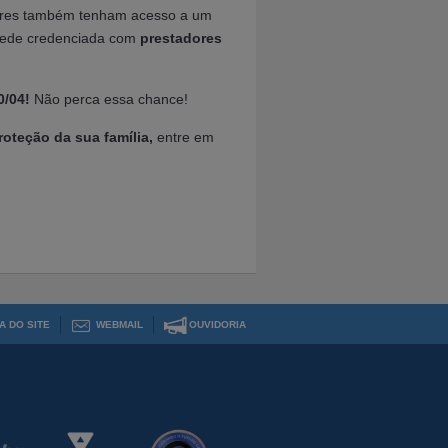
iares também tenham acesso a um
rede credenciada com
prestadores
0/04!
Não perca essa chance!
oteção da sua família,
entre em
A DO SITE
WEBMAIL
OUVIDORIA