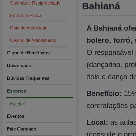
Coirmãs e Reciprocidade
Bahianá
Estrutura Física
A Bahianá ofer
Guia do Associado
bolero, forró, 
Central de Atendimento
O responsável 
Clube de Benefícios
(dançarino, pro
Downloads
dois e dança de
Dúvidas Frequentes
Esportes
Benefício:
15%
Futebol
contratações p
Eventos
Local:
as aulas
Fale Conosco
(consulte o pro