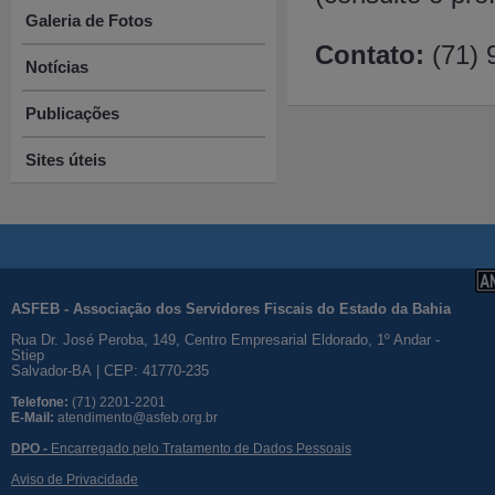
Galeria de Fotos
Contato:
(71)
Notícias
Publicações
Sites úteis
ASFEB - Associação dos Servidores Fiscais do Estado da Bahia
Rua Dr. José Peroba, 149, Centro Empresarial Eldorado, 1º Andar -
Stiep
Salvador-BA | CEP: 41770-235
Telefone:
(71) 2201-2201
E-Mail:
atendimento@asfeb.org.br
DPO -
Encarregado pelo Tratamento de Dados Pessoais
Aviso de Privacidade