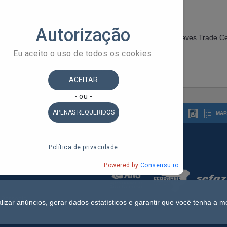
Instagram:
@clinicarevitally_
Endereço:
Rua Alceu Amoroso Lima, Ed. Tancredo Neves Trade Cen
Árvores, Salvador-BA.
Obs: Os descontos não são acumulativos.
MAP
 do Estado da Bahia
ldorado, 1º Andar - Stiep
 Pessoais
lizar anúncios, gerar dados estatísticos e garantir que você tenha a m