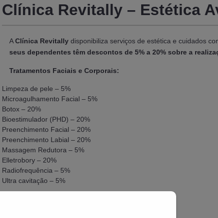
Clínica Revitally – Estética
A
Clínica Revitally
disponibiliza serviços de estética e cuidados c
seus dependentes têm descontos de 5% a 20% sobre a realizaç
Tratamentos Faciais e Corporais:
Limpeza de pele – 5%
Microagulhamento Facial – 5%
Botox – 20%
Bioestimulador (PHD) – 20%
Preenchimento Facial – 20%
Preenchimento Labial – 20%
Massagem Redutora – 5%
Elletrobory – 20%
Radiofrequência – 5%
Ultra cavitação – 5%
Responsável:
Walkênia Silva Araújo
Contato: (71) 99116-0493