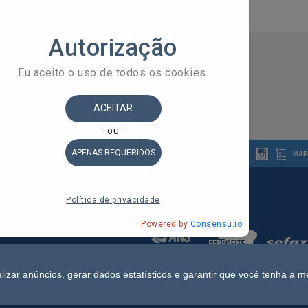
MAP
 do Estado da Bahia
ldorado, 1º Andar - Stiep
 Pessoais
lizar anúncios, gerar dados estatísticos e garantir que você tenha a m