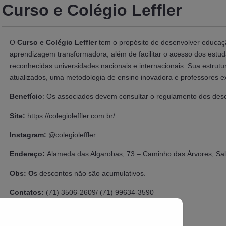
Curso e Colégio Leffler
O
Curso e Colégio Leffler
tem o propósito de desenvolver educaç
aprendizagem transformadora, além de facilitar o acesso dos estud
reconhecidas universidades nacionais e internacionais. Sua estrutu
atualizados, uma metodologia de ensino inovadora e professores e
Benefício
: Os associados devem consultar o regulamento dos desc
Site:
https://colegioleffler.com.br/
Instagram:
@colegioleffler
Endereço:
Alameda das Algarobas, 73 – Caminho das Árvores, Sal
Obs: O
s descontos não são acumulativos.
Contatos:
(
71) 3506-2609/ (
71) 99634-3590
E-mail:
matricula@colegioleffler.com.
br