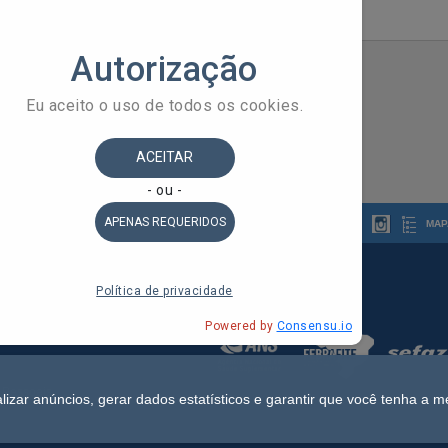
Contato: (71) 99995-3660
MAP
 do Estado da Bahia
ldorado, 1º Andar - Stiep
 Pessoais
lizar anúncios, gerar dados estatísticos e garantir que você tenha a m