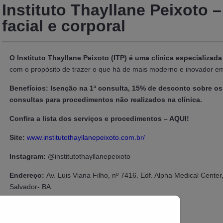
Instituto Thayllane Peixoto
facial e corporal
O Instituto Thayllane Peixoto (ITP) é uma clínica especializad
com o propósito de trazer o que há de mais moderno e inovador em
Benefícios: Isenção na 1ª consulta, 15% de desconto sobre o
consultas para procedimentos não realizados na clínica.
Confira a lista dos serviços e procedimentos – AQUI!
Site:
www.institutothayllanepeixoto.com.br/
Instagram:
@institutothayllanepeixoto
Endereço:
Av. Luis Viana Filho, nº 7416. Edf. Alpha Medical Center, 
Salvador- BA.
Obs: Os descontos não são acumulativos.