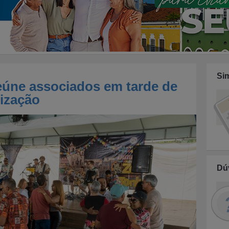
Si
eúne associados em tarde de
nização
Dú