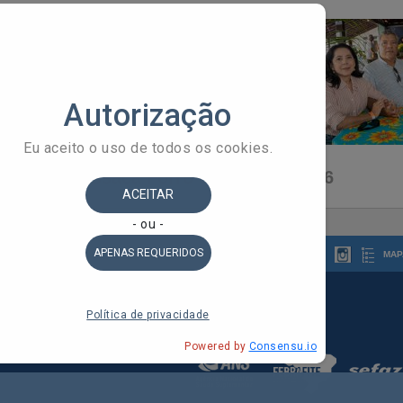
Ressaca Forró da Asfeb – 2026
MAP
 do Estado da Bahia
ldorado, 1º Andar - Stiep