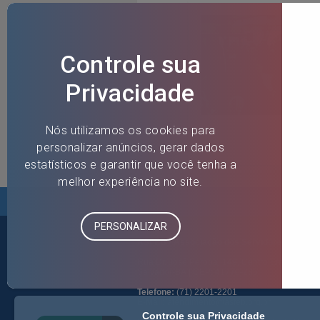
ASFEB - Associação dos Servidores Fiscais
Rua Dr. José Peroba, 149, Centro Empresarial E
Salvador-BA | CEP: 41770-235
Telefone:
(71) 2201-2201
E-Mail:
atendimento@asfeb.org.br
Controle sua Privacidade